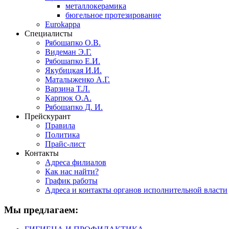
металлокерамика
бюгельное протезирование
Eurokappa
Специалисты
Рябошапко О.В.
Видеман Э.Г.
Рябошапко Е.И.
Якубицкая И.И.
Маталыженко А.Г.
Варзина Т.Л.
Карпюк О.А.
Рябошапко Д. И.
Прейскурант
Правила
Политика
Прайс-лист
Контакты
Адреса филиалов
Как нас найти?
График работы
Адреса и контакты органов исполнительной власти
Мы предлагаем: