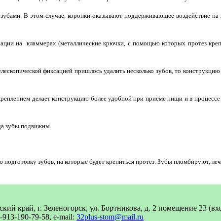
убами. В этом случае, коронки оказывают поддерживающее воздействие на з
сации на
кламмерах (металлические крючки, с помощью которых протез креп
елескопической фиксацией пришлось удалить несколько зубов, то конструкцию 
креплением делает конструкцию более удобной при приеме пищи и в процессе 
да зубы подвижны.
 подготовку зубов, на которые будет крепиться протез. Зубы пломбируют, ле
кий край, г. Зеленогорск, ул. Бортникова, д. 2 помещение 23 (в
7-913-190-79-58, e-mail:
32plus-stom@mail.ru