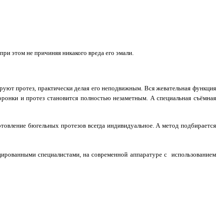
ри этом не причиняя никакого вреда его эмали.
руют протез, практически делая его неподвижным. Вся жевательная функция
оронки и протез становится полностью незаметным. А специальная съёмная
отовление бюгельных протезов всегда индивидуальное. А метод подбирается
ицированными специалистами, на современной аппаратуре с
использованием