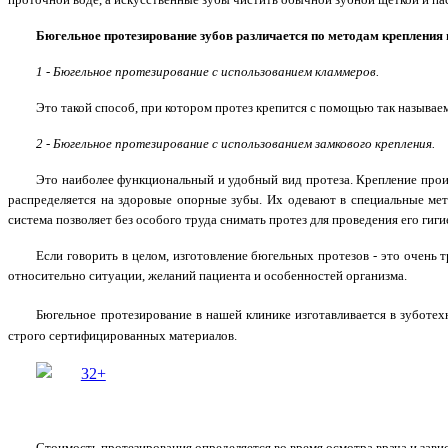
Бюгельное протезирование зубов различается по методам крепления п
1 - Бюгельное протезирование с использованием кламмеров.
Это такой способ, при котором протез крепится с помощью так называ
2 - Бюгельное протезирование с использованием замкового крепления.
Это наиболее функциональный и удобный вид протеза. Крепление прои
распределяется на здоровые опорные зубы. Их одевают в специальные мет
система позволяет без особого труда снимать протез для проведения его гиг
Если говорить в целом, изготовление бюгельных протезов - это очень
относительно ситуации, желаний пациента и особенностей организма.
Бюгельное протезирование в нашей клинике изготавливается в зуботе
строго сертифицированных материалов.
Стоимость протезирования определяется во время осмотра врача и завис