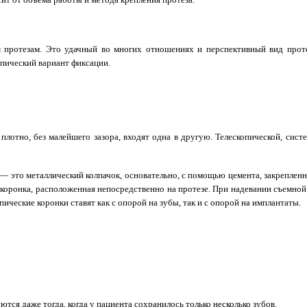
протезам. Это удачный во многих отношениях и перспективный вид протез
пический вариант фиксации.
 плотно, без малейшего зазора, входят одна в другую. Телескопической, сис
 — это металлический колпачок, основательно, с помощью цемента, закреплен
 коронка, расположенная непосредственно на протезе. При надевании съемной
ческие коронки ставят как с опорой на зубы, так и с опорой на имплантаты.
ся даже тогда, когда у пациента сохранилось только несколько зубов.