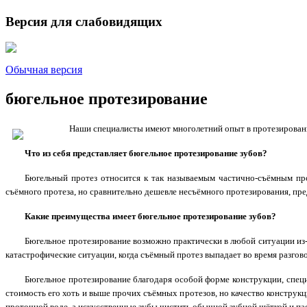
Версия для слабовидящих
Обычная версия
бюгельное протезирование
Наши специалисты имеют многолетний опыт в протезировани
Что из себя представляет бюгельное протезирование зубов?
Бюгельный протез относится к так называемым частично-съёмным прот
съёмного протеза, но сравнительно дешевле несъёмного протезирования, пр
Какие преимущества имеет бюгельное протезирование зубов?
Бюгельное протезирование возможно практически в любой ситуации из-з
катастрофические ситуации, когда съёмный протез выпадает во время разгово
Бюгельное протезирование благодаря особой форме конструкции, специ
стоимость его хоть и выше прочих съёмных протезов, но качество констру
проточной воде, а искусственные зубы чистить обычной зубной щёткой и па