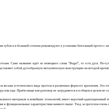
и зубов и в большей степени рекомендуют к установке бюгельный протез с за
езам. Само название идёт из немецкого слова "Bugel", то есть дуга. По-с
едставляет собой дугообразную металлическую конструкцию на которой крепя
а весьма эстетического вида протеза и различных форм его крепления. Это оч
ра или еды. Приём пищи или разговор не затрудняется и в общем и целом не с
ального материала и новейших технологий, имеет короткий адаптационный пе
кции и функциональные характеристики намного выше. Уход за протезом очень
стой.