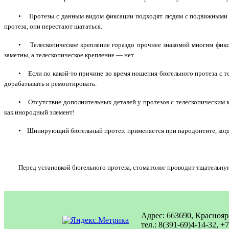
•
Протезы с данным видом фиксации подходят людям с подвижными з
протеза, они перестают шататься.
•
Телескопическое крепление гораздо прочнее знакомой многим фик
заметны, а телескопическое крепление — нет.
•
Если по какой-то причине во время ношения бюгельного протеза с т
дорабатывать и ремонтировать.
•
Отсутствие дополнительных деталей у протезов с телескопическим 
как инородный элемент!
•
Шинирующий бюгельный протез: применяется при пародонтите, ког
Перед установкой бюгельного протеза, стоматолог проводит тщательную
Адрес: 663690, Красноярс
тел.: 8(391-69)4-14-32, +