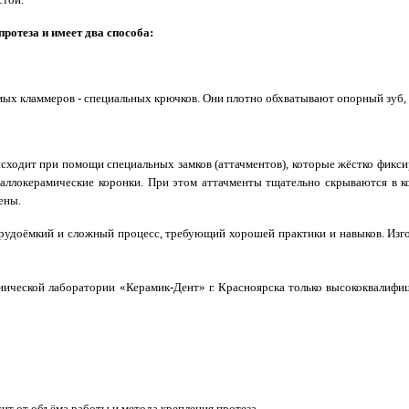
ротеза и имеет два способа:
емых кламмеров - специальных крючков.
Они плотно обхватывают опорный зуб, п
сходит при помощи специальных замков (аттачментов), которые жёстко фикси
аллокерамические коронки. При этом аттачменты тщательно скрываются в к
иены.
 трудоёмкий и сложный процесс, требующий хорошей практики и навыков. Изг
хнической лаборатории «Керамик-Дент» г. Красноярска только высококвалиф
ит от объёма работы и метода крепления протеза.