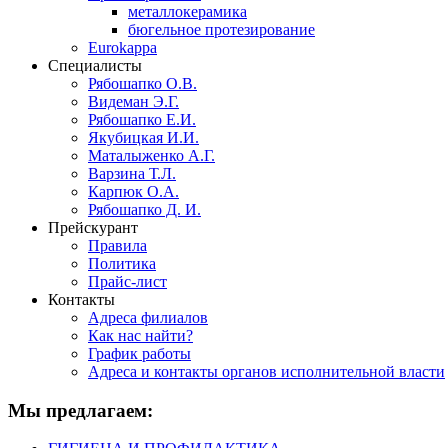
металлокерамика
бюгельное протезирование
Eurokappa
Специалисты
Рябошапко О.В.
Видеман Э.Г.
Рябошапко Е.И.
Якубицкая И.И.
Маталыженко А.Г.
Варзина Т.Л.
Карпюк О.А.
Рябошапко Д. И.
Прейскурант
Правила
Политика
Прайс-лист
Контакты
Адреса филиалов
Как нас найти?
График работы
Адреса и контакты органов исполнительной власти
Мы предлагаем: