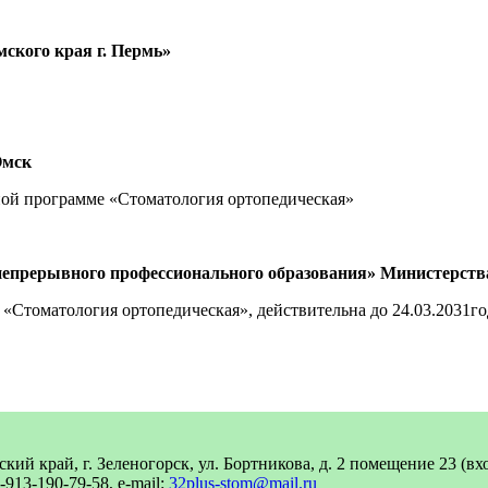
ского края г. Пермь»
Омск
ой программе «Стоматология ортопедическая»
непрерывного профессионального образования» Министерств
«Стоматология ортопедическая», действительна до 24.03.2031го
кий край, г. Зеленогорск, ул. Бортникова, д. 2 помещение 23 (в
7-913-190-79-58, e-mail:
32plus-stom@mail.ru