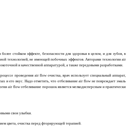
олее стойком эффекте, безопасности для здоровья в целом, и для зубов, в
сивной технологией, не имеющей побочных эффектов. Авторами технологии air
ысокоточной и качественной аппаратурой, а также передовыми разработками.
роцессе проведения air flow очистка, врач использует специальный аппарат,
 и его вкус. Надо отметить, что отбеливание air flow не повреждает эмаль
огии аir flow отбеливание порошок является мелкодисперсным и практически
сивыми свои улыбки.
ением цвета, очистка перед фторирующей терапией.