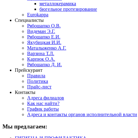
металлокерамика
бюгельное протезирование
Eurokappa
Специалисты
Рябошапко О.В.
Видеман Э.Г.
Рябошапко Е.И.
Якубицкая И.И.
Маталыженко А.Г.
Варзина Т.Л.
Карпюк О.А.
Рябошапко Д. И.
Прейскурант
Правила
Политика
Прайс-лист
Контакты
Адреса филиалов
Как нас найти?
График работы
Адреса и контакты органов исполнительной власти
Мы предлагаем: