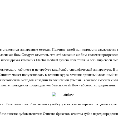
становятся аппаратные методы. Причина такой популярности заключается в б
логия air flow. Следует отметить, что отбеливание air flow является прогрес
швейцарская кампания Electro medical system, известная на весь мир своей в
огического кабинета и не требует какой-либо специфической аппаратуры. В п
иент может почувствовать в течение курса лечения приятный лимонный запах
ся безопасным методом создания белоснежной улыбки. В составе смеси технол
я после проведения процедуры «отбеливание air flow» абсолютно здоровыми.
air flow цены способны вызвать улыбку у всех, кто намеревается сделать кра
flow очистка зубов является: Очистка брекетов, очистка зубов перед определ