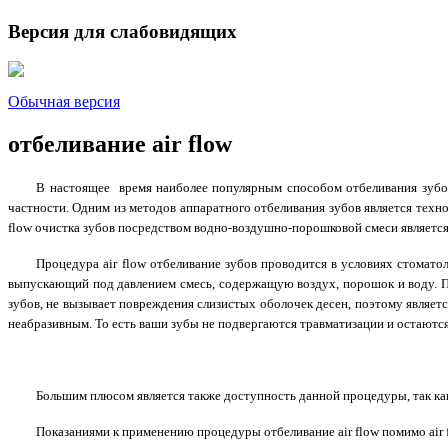
Версия для слабовидящих
Обычная версия
отбеливание аir flow
В настоящее время наиболее популярным способом отбеливания зубов 
частности. Одним из методов аппаратного отбеливания зубов является техно
flow очистка зубов посредством водно-воздушно-порошковой смеси является 
Процедура аir flow отбеливание зубов проводится в условиях стоматол
выпускающий под давлением смесь, содержащую воздух, порошок и воду. Пац
зубов, не вызывает повреждения слизистых оболочек десен, поэтому являет
неабразивным. То есть ваши зубы не подвергаются травматизации и остаютс
Большим плюсом является также доступность данной процедуры, так как 
Показаниями к применению процедуры отбеливание аir flow помимо air 