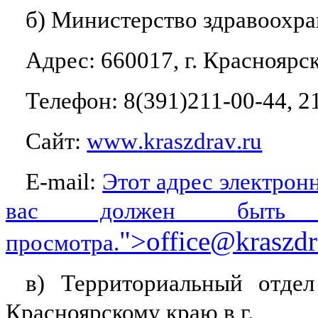
б) Министерство здравоохра
Адрес: 660017, г. Красноярск
Телефон: 8(391)211-00-44, 21
Сайт:
www
.
kraszdrav
.
ru
E
-
mail
:
Этот адрес электрон
вас должен быть в
">
office
@
kraszd
просмотра.
в) Территориальный отдел
Красноярскому краю в