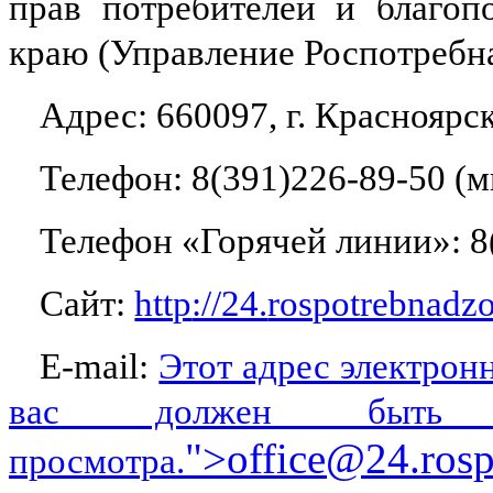
прав потребителей и благоп
краю (Управление Роспотребн
Адрес: 660097, г. Красноярск
Телефон: 8(391)226-89-50 (
Телефон «Горячей линии»: 8
Сайт:
http
://24.
rospotrebnadzo
E
-
mail
:
Этот адрес электрон
вас должен быть в
">
office
@24.
ros
просмотра.